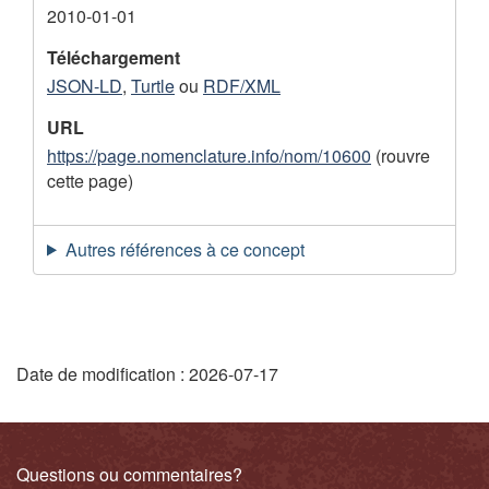
2010-01-01
r
e
Téléchargement
JSON-LD
,
Turtle
ou
RDF/XML
m
e
URL
https://page.nomenclature.info/nom/10600
(rouvre
n
cette page)
t
Autres références à ce concept
"
Date de modification :
2026-07-17
D
é
Liens
Questions ou commentaires?