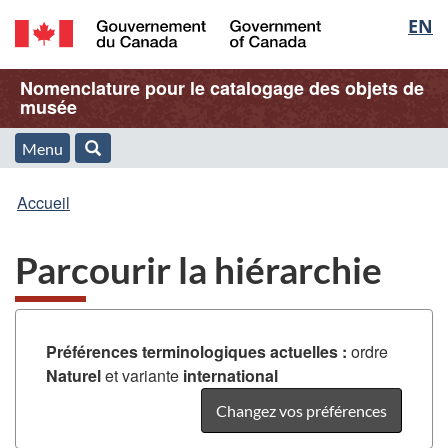
Sélec
EN
Passer
Passer
Passer
au
à
à
de
/
contenu
« À
la
Nom
Nomenclature pour le catalogage des objets de
Government
principal
propos
version
musée
la
of
de
HTML
de
Canada
cette
simplifiée
Menu
langu
Menu
Rechercher
application
l'application
Vous
Web »
et
Accueil
Web
êtes
recherche
Parcourir la hiérarchie
ici
:
Préférences terminologiques actuelles :
ordre
Naturel
et variante
international
Changez vos préférences