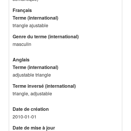
é
e
Français
Terme (international)
s
triangle ajustable
d
Genre du terme (international)
e
masculin
l
'
Anglais
e
Terme (international)
n
adjustable triangle
r
Terme inversé (international)
e
triangle, adjustable
g
Date de création
i
2010-01-01
s
t
Date de mise à jour