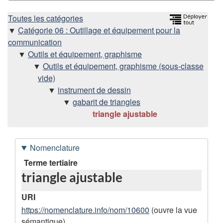
H
Toutes les catégories
Catégorie 06 : Outillage et équipement pour la
i
communication
Outils et équipement, graphisme
é
Outils et équipement, graphisme (sous-classe
vide)
r
instrument de dessin
gabarit de triangles
a
triangle ajustable
r
c
Nomenclature
D
Terme tertiaire
h
triangle ajustable
o
i
n
URI
n
https://nomenclature.info/nom/10600
(ouvre la vue
e
sémantique)