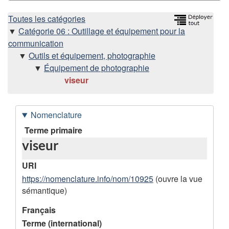
H
Toutes les catégories
Catégorie 06 : Outillage et équipement pour la
i
communication
Outils et équipement, photographie
é
Équipement de photographie
viseur
r
a
Nomenclature
r
D
Terme primaire
viseur
o
c
n
URI
h
n
https://nomenclature.info/nom/10925
(ouvre la vue
sémantique)
é
i
e
Français
e
Terme (international)
s