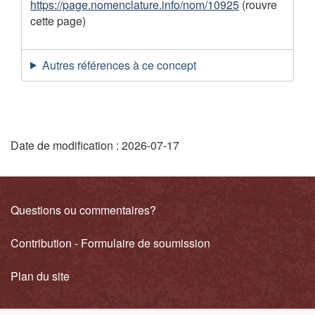
https://page.nomenclature.info/nom/10925
(rouvre
m
cette page)
e
n
Autres références à ce concept
t
"
Date de modification :
2026-07-17
D
é
Liens
Questions ou commentaires?
t
connexes
Contribution - Formulaire de soumission
a
i
Plan du site
l