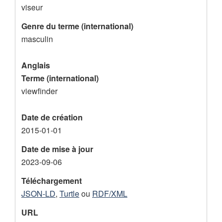
viseur
d
Genre du terme (international)
e
masculin
l
'
Anglais
e
Terme (international)
n
viewfinder
r
Date de création
e
2015-01-01
g
Date de mise à jour
i
2023-09-06
s
t
Téléchargement
JSON-LD
,
Turtle
ou
RDF/XML
r
e
URL