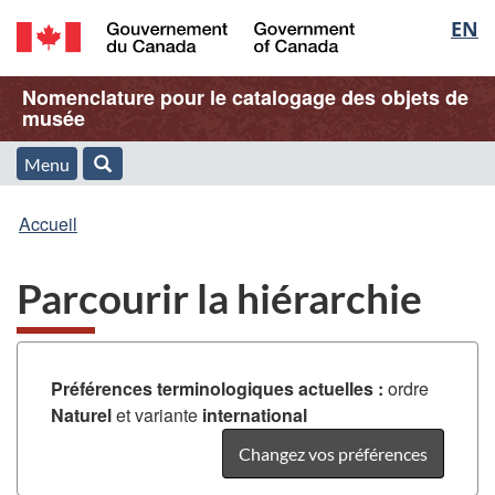
Sélec
EN
Passer
Passer
Passer
au
à
à
de
/
contenu
« À
la
Nom
Nomenclature pour le catalogage des objets de
Government
principal
propos
version
musée
la
of
de
HTML
de
Canada
cette
simplifiée
Menu
langu
Menu
Rechercher
application
l'application
Vous
Web »
et
Accueil
Web
êtes
recherche
Parcourir la hiérarchie
ici
:
Préférences terminologiques actuelles :
ordre
Naturel
et variante
international
Changez vos préférences