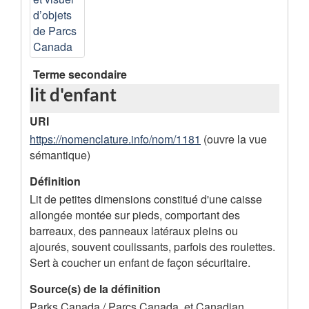
é
e
e
s
s
d
d
e
Terme secondaire
e
l
lit d'enfant
l
'
URI
'
e
https://nomenclature.info/nom/1181
(ouvre la vue
e
n
sémantique)
n
r
Définition
r
e
Lit de petites dimensions constitué d'une caisse
e
g
allongée montée sur pieds, comportant des
barreaux, des panneaux latéraux pleins ou
g
i
ajourés, souvent coulissants, parfois des roulettes.
i
s
Sert à coucher un enfant de façon sécuritaire.
s
t
Source(s) de la définition
t
r
Parks Canada / Parcs Canada, et Canadian