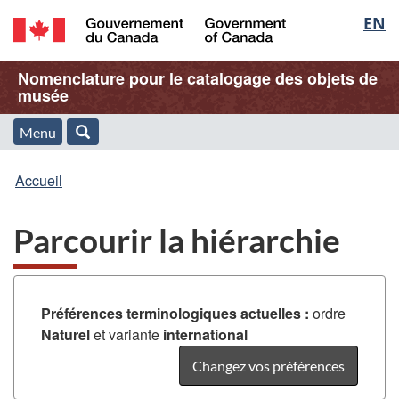
Sélec
EN
Passer
Passer
Passer
au
à
à
de
/
contenu
« À
la
Nom
Nomenclature pour le catalogage des objets de
Government
principal
propos
version
musée
la
of
de
HTML
de
Canada
cette
simplifiée
Menu
langu
Menu
Rechercher
application
l'application
Vous
Web »
et
Accueil
Web
êtes
recherche
Parcourir la hiérarchie
ici
:
Préférences terminologiques actuelles :
ordre
Naturel
et variante
international
Changez vos préférences