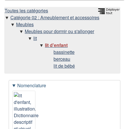
H
Toutes les catégories
Catégorie 02 : Ameublement et accessoires
i
Meubles
Meubles pour dormir ou s'allonger
é
lit
lit d'enfant
r
bassinette
berceau
a
lit de bébé
r
c
Nomenclature
D
I
h
o
m
i
n
a
n
g
e