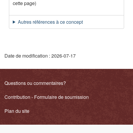
cette page)
Autres références à ce concept
"
Date de modification :
2026-07-17
D
é
Liens
Questions ou commentaires?
t
connexes
Contribution - Formulaire de soumission
a
i
Plan du site
l