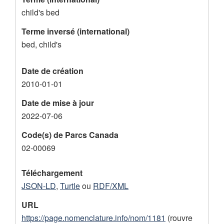
e
child's bed
n
Terme inversé (international)
f
bed, child's
a
n
Date de création
t
2010-01-01
Date de mise à jour
2022-07-06
Code(s) de Parcs Canada
02-00069
Téléchargement
JSON-LD
,
Turtle
ou
RDF/XML
URL
https://page.nomenclature.info/nom/1181
(rouvre