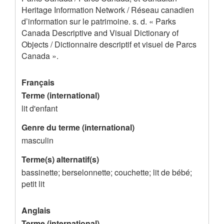
r
e
Heritage Information Network / Réseau canadien
d’information sur le patrimoine. s. d. « Parks
e
m
Canada Descriptive and Visual Dictionary of
m
e
Objects / Dictionnaire descriptif et visuel de Parcs
e
n
Canada ».
n
t
Français
t
p
Terme (international)
o
lit d'enfant
u
Genre du terme (international)
r
masculin
l
Terme(s) alternatif(s)
i
bassinette; berselonnette; couchette; lit de bébé;
t
petit lit
d
Anglais
'
Terme (international)