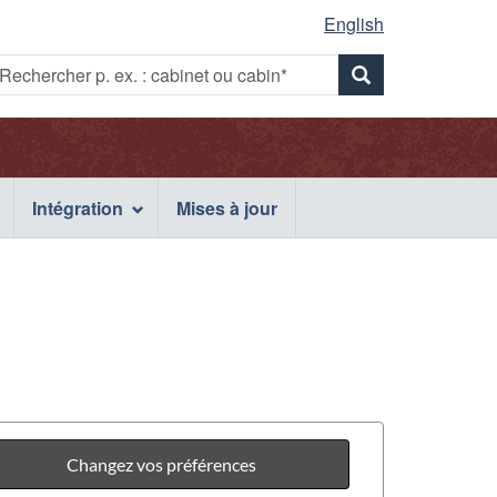
English
Rechercher
echercher
Rechercher
p.
x.
p.
ex.
:
abinet
ex.
cabinet
u
Intégration
Mises à jour
ou
abin*
cabin*
cabinet
ou
cabin*
Changez vos préférences