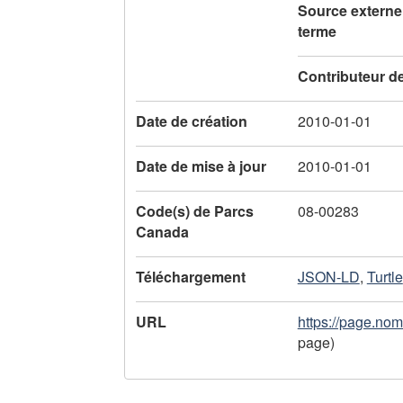
l
Source externe
terme
'
e
Contributeur d
n
Date de création
2010-01-01
r
Date de mise à jour
2010-01-01
e
Code(s) de Parcs
08-00283
g
Canada
i
Téléchargement
JSON-LD
,
Turtle
s
t
URL
https://page.no
page)
r
e