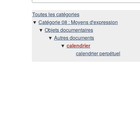
H
Toutes les catégories
Catégorie 08 : Moyens d'expression
i
Objets documentaires
Autres documents
é
calendrier
calendrier perpétuel
r
a
r
c
h
i