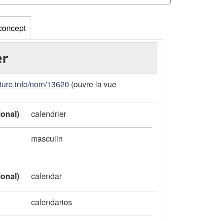
 concept
er
ature.info/nom/13620
(ouvre la vue
ional)
calendrier
masculin
ional)
calendar
calendarios