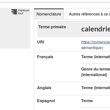
Nomenclature
Autres références à ce
D
Terme primaire
calendri
o
URI
https://nomencl
n
sémantique)
n
Français
Terme (internat
é
Genre du terme
e
(international)
s
Anglais
Terme (internat
d
Espagnol
Terme
e