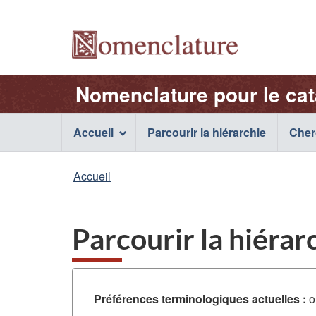
Sélection
de
/
la
Nom
Nomenclature
Nomenclature pour le ca
langue
de
Main
Accueil
Parcourir la hiérarchie
Cher
l'application
navigation
Vous
Accueil
Web
menu
êtes
ici
Parcourir la hiérar
:
Préférences terminologiques actuelles :
o