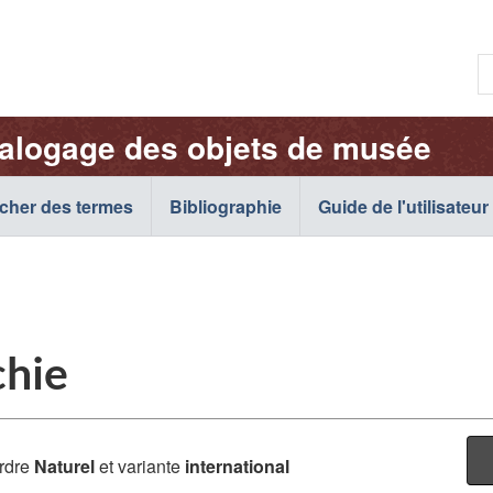
Passer
Passer
Passer
au
à
à
R
contenu
« À
la
p.
principal
propos
version
e
de
HTML
talogage des objets de musée
:
cette
simplifiée
c
application
o
cher des termes
Bibliographie
Web »
Guide de l'utilisateur
c
:
chie
rdre
Naturel
et variante
international