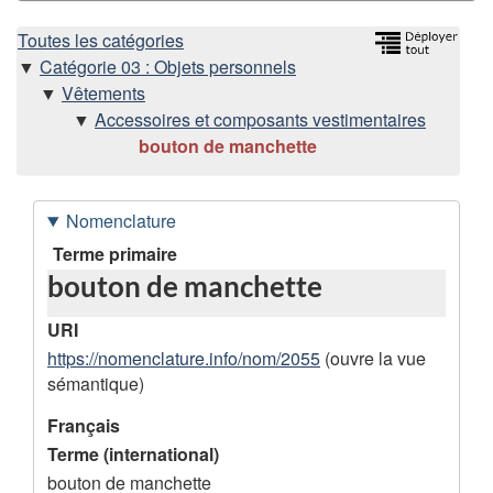
H
Toutes les catégories
Catégorie 03 : Objets personnels
i
Vêtements
Accessoires et composants vestimentaires
é
bouton de manchette
r
Nomenclature
a
D
Terme primaire
r
bouton de manchette
o
n
c
URI
n
https://nomenclature.info/nom/2055
(ouvre la vue
h
sémantique)
é
i
e
Français
Terme (international)
s
e
bouton de manchette