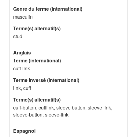
d
Genre du terme (international)
e
masculin
l
'
Terme(s) alternatif(s)
stud
e
n
Anglais
r
Terme (international)
e
cuff link
g
Terme inversé (international)
i
link, cuff
s
Terme(s) alternatif(s)
t
cuff-button; cufflink; sleeve button; sleeve link;
r
sleeve-button; sleeve-link
e
Espagnol
m