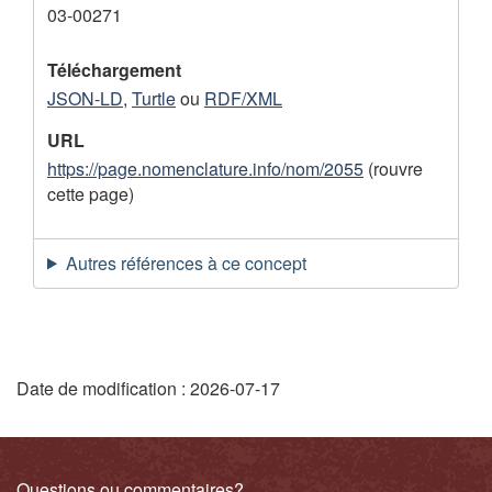
03-00271
Téléchargement
JSON-LD
,
Turtle
ou
RDF/XML
URL
https://page.nomenclature.info/nom/2055
(rouvre
cette page)
Autres références à ce concept
"
Date de modification :
2026-07-17
D
é
Questions ou commentaires?