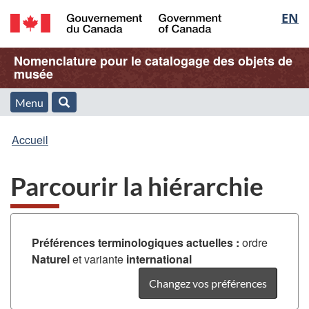
Sélec
EN
Passer
Passer
Passer
au
à
à
de
/
contenu
« À
la
Nom
Nomenclature pour le catalogage des objets de
Government
principal
propos
version
musée
la
of
de
HTML
de
Canada
cette
simplifiée
Menu
langu
Menu
Rechercher
application
l'application
Vous
Web »
et
Accueil
Web
êtes
recherche
Parcourir la hiérarchie
ici
:
Préférences terminologiques actuelles :
ordre
Naturel
et variante
international
Changez vos préférences