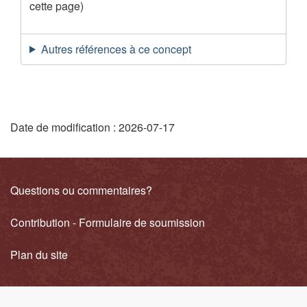
cette page)
Autres références à ce concept
"
Date de modification :
2026-07-17
D
é
Liens
Questions ou commentaires?
t
connexes
Contribution - Formulaire de soumission
a
i
Plan du site
l