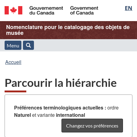
Sélec
EN
Passer
Passer
Passer
au
à
à
de
/
contenu
« À
la
Nom
Nomenclature pour le catalogage des objets de
Government
principal
propos
version
musée
la
of
de
HTML
de
Canada
cette
simplifiée
Menu
langu
Menu
Rechercher
application
l'application
Vous
Web »
et
Accueil
Web
êtes
recherche
Parcourir la hiérarchie
ici
:
Préférences terminologiques actuelles :
ordre
Naturel
et variante
international
Changez vos préférences