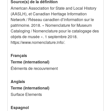
'
Source(s) de la définition
American Association for State and Local History
e
(AASLH), et Canadian Heritage Information
n
Network / Réseau canadien d’information sur le
r
patrimoine. 2018. « Nomenclature for Museum
Cataloging / Nomenclature pour le catalogage des
e
objets de musée ». 1 septembre 2018.
g
https://www.nomenclature.info/.
i
s
Français
Terme (international)
t
Éléments de recouvrement
r
e
Anglais
m
Terme (international)
e
Surface Elements
n
Espagnol
t