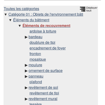
H
Toutes les catégories
Catégorie 01 : Objets de l'environnement bâti
i
Éléments du bâtiment
Éléments de recouvrement
é
ardoise à toiture
bardeau
r
doublure de tipi
encadrement de foyer
a
fronton
r
mosaïque
moulure
c
ornement de surface
panneau
h
plafond
revêtement de sol
i
revêtement de tipi
revêtement mural
e
tessère