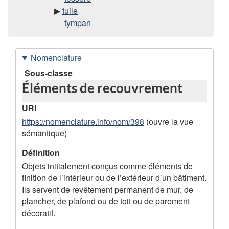
tuile
tympan
Nomenclature
D
Sous-classe
Éléments de recouvrement
o
n
URI
n
https://nomenclature.info/nom/398
(ouvre la vue
sémantique)
é
e
Définition
Objets initialement conçus comme éléments de
s
finition de l’intérieur ou de l’extérieur d’un bâtiment.
d
Ils servent de revêtement permanent de mur, de
e
plancher, de plafond ou de toit ou de parement
décoratif.
l