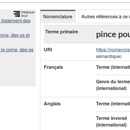
Nomenclature
Autres références à ce
 traitement des
D
Terme primaire
pince pou
corne, des os et
o
URI
https://nomencla
e la corne, des os
n
sémantique)
n
Français
Terme (internat
é
Genre du terme
e
(international)
s
Anglais
Terme (internat
d
Terme inversé
e
(international)