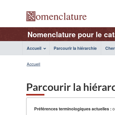
Sélection
de
/
la
Nom
Nomenclature
Nomenclature pour le ca
langue
de
Main
Accueil
Parcourir la hiérarchie
Cher
l'application
navigation
Vous
Accueil
Web
menu
êtes
ici
Parcourir la hiérar
:
Préférences terminologiques actuelles :
o