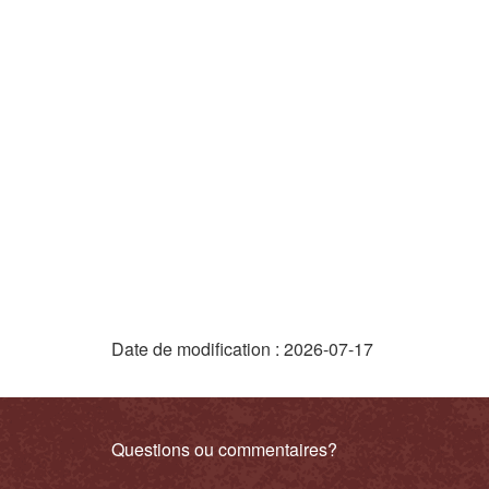
e
"
Date de modification :
2026-07-17
D
é
Liens
Questions ou commentaires?
t