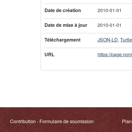
l
Date de création
2010-01-01
'
e
Date de mise à jour
2010-01-01
n
Téléchargement
JSON-LD
,
Turtle
r
URL
https://page.no
e
g
i
s
t
r
Contribution - Formulaire de soumission
Plan
e