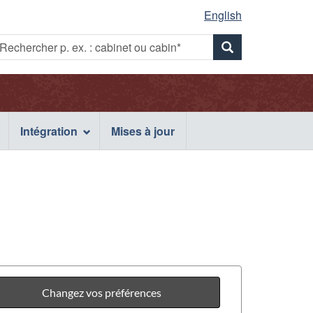
English
Rechercher
echercher
Rechercher
p.
x.
p.
ex.
:
abinet
ex.
cabinet
u
Intégration
Mises à jour
ou
abin*
cabin*
cabinet
ou
cabin*
Changez vos préférences