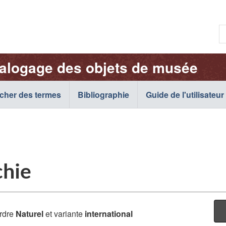
Passer
Passer
Passer
au
à
à
R
contenu
« À
la
p.
principal
propos
version
e
de
HTML
talogage des objets de musée
:
cette
simplifiée
c
application
o
cher des termes
Bibliographie
Web »
Guide de l'utilisateur
c
:
chie
rdre
Naturel
et variante
international