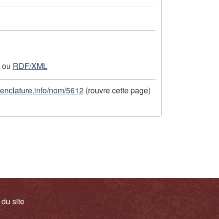
ou
RDF/XML
menclature.info/nom/5612
(rouvre cette page)
 du site