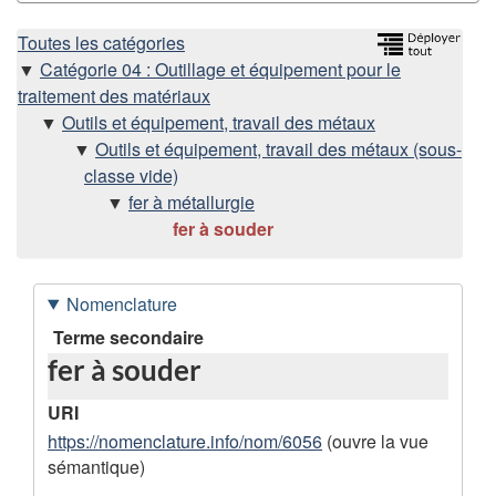
H
Toutes les catégories
Catégorie 04 : Outillage et équipement pour le
i
traitement des matériaux
Outils et équipement, travail des métaux
é
Outils et équipement, travail des métaux (sous-
classe vide)
r
fer à métallurgie
fer à souder
a
r
Nomenclature
c
D
Terme secondaire
fer à souder
o
h
n
URI
i
n
https://nomenclature.info/nom/6056
(ouvre la vue
sémantique)
e
é