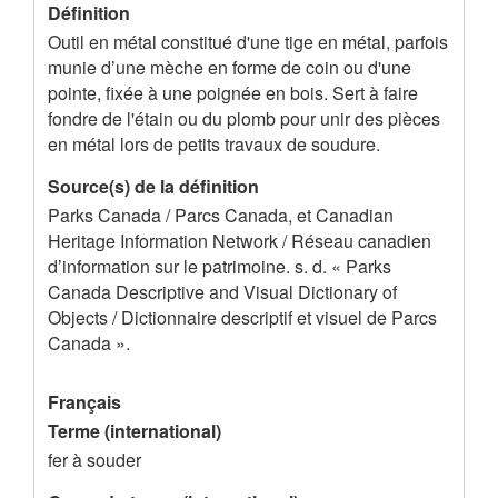
e
Définition
Outil en métal constitué d'une tige en métal, parfois
s
munie d’une mèche en forme de coin ou d'une
d
pointe, fixée à une poignée en bois. Sert à faire
e
fondre de l'étain ou du plomb pour unir des pièces
en métal lors de petits travaux de soudure.
l
'
Source(s) de la définition
Parks Canada / Parcs Canada, et Canadian
e
Heritage Information Network / Réseau canadien
n
d’information sur le patrimoine. s. d. « Parks
r
Canada Descriptive and Visual Dictionary of
Objects / Dictionnaire descriptif et visuel de Parcs
e
Canada ».
g
i
Français
s
Terme (international)
t
fer à souder