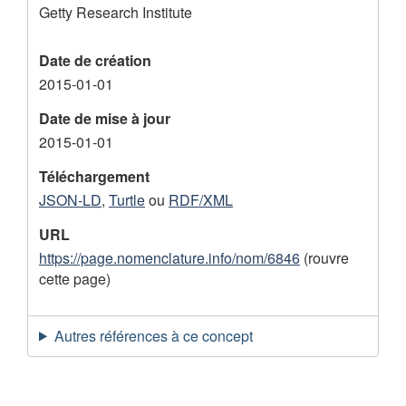
Getty Research Institute
e
m
Date de création
e
2015-01-01
n
Date de mise à jour
t
2015-01-01
Téléchargement
JSON-LD
,
Turtle
ou
RDF/XML
URL
https://page.nomenclature.info/nom/6846
(rouvre
cette page)
Autres références à ce concept