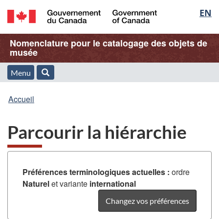
Sélec
EN
Passer
Passer
Passer
au
à
à
de
/
contenu
« À
la
Nom
Nomenclature pour le catalogage des objets de
Government
principal
propos
version
musée
la
of
de
HTML
de
Canada
cette
simplifiée
Menu
langu
Menu
Rechercher
application
l'application
Vous
Web »
et
Accueil
Web
êtes
recherche
Parcourir la hiérarchie
ici
:
Préférences terminologiques actuelles :
ordre
Naturel
et variante
international
Changez vos préférences