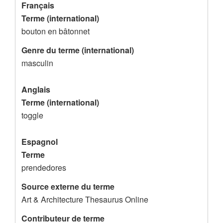
e
Français
Terme (international)
s
bouton en bâtonnet
d
Genre du terme (international)
e
masculin
l
'
Anglais
e
Terme (international)
n
toggle
r
Espagnol
e
Terme
g
prendedores
i
Source externe du terme
s
Art & Architecture Thesaurus Online
t
Contributeur de terme
r