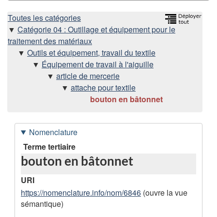
H
Toutes les catégories
Catégorie 04 : Outillage et équipement pour le
i
traitement des matériaux
Outils et équipement, travail du textile
é
Équipement de travail à l'aiguille
article de mercerie
r
attache pour textile
bouton en bâtonnet
a
r
Nomenclature
c
D
Terme tertiaire
bouton en bâtonnet
o
h
n
URI
i
n
https://nomenclature.info/nom/6846
(ouvre la vue
sémantique)
e
é