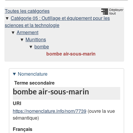
H
Toutes les catégories
Catégorie 05 : Outillage et équipement pour les
i
sciences et la technologie
Armement
é
Munitions
bombe
r
bombe air-sous-marin
a
Nomenclature
r
D
Terme secondaire
c
bombe air-sous-marin
o
h
n
URI
n
https://nomenclature.info/nom/7739
(ouvre la vue
i
sémantique)
é
e
e
Français