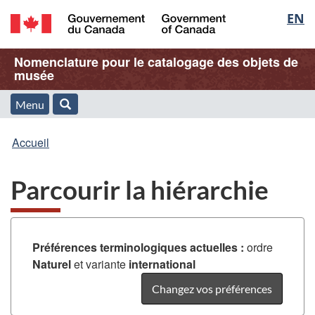
Sélec
EN
Passer
Passer
Passer
au
à
à
de
/
contenu
« À
la
Nom
Nomenclature pour le catalogage des objets de
Government
principal
propos
version
musée
la
of
de
HTML
de
Canada
cette
simplifiée
Menu
langu
Menu
Rechercher
application
l'application
Vous
Web »
et
Accueil
Web
êtes
recherche
Parcourir la hiérarchie
ici
:
Préférences terminologiques actuelles :
ordre
Naturel
et variante
international
Changez vos préférences