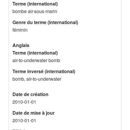
Terme (international)
s
bombe air-sous-marin
d
Genre du terme (international)
e
féminin
l
'
Anglais
e
Terme (international)
n
air-to-underwater bomb
r
Terme inversé (international)
e
bomb, air-to-underwater
g
Date de création
i
2010-01-01
s
t
Date de mise à jour
2010-01-01
r