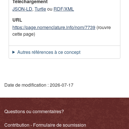
e
Téléchargement
JSON-LD
,
Turtle
ou
RDF/XML
m
e
URL
https://page.nomenclature.info/nom/7739
(rouvre
n
cette page)
t
Autres références à ce concept
"
Date de modification :
2026-07-17
D
é
Liens
Questions ou commentaires?
t
connexes
Contribution - Formulaire de soumission
a