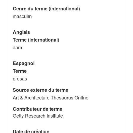
d
Genre du terme (international)
e
masculin
l
'
Anglais
e
Terme (international)
n
dam
r
Espagnol
e
Terme
g
presas
i
Source externe du terme
s
Art & Architecture Thesaurus Online
t
Contributeur de terme
r
Getty Research Institute
e
m
Date de création