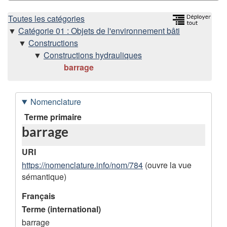
H
Toutes les catégories
Catégorie 01 : Objets de l'environnement bâti
i
Constructions
Constructions hydrauliques
é
barrage
r
Nomenclature
a
D
Terme primaire
r
barrage
o
n
c
URI
n
https://nomenclature.info/nom/784
(ouvre la vue
h
sémantique)
é
i
e
Français
Terme (international)
s
e
barrage