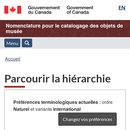
Sélec
EN
Passer
Passer
Passer
au
à
à
de
/
contenu
« À
la
Nom
Nomenclature pour le catalogage des objets de
Government
principal
propos
version
musée
la
of
de
HTML
de
Canada
cette
simplifiée
Menu
langu
Menu
Rechercher
application
l'application
Vous
Web »
et
Accueil
Web
êtes
recherche
Parcourir la hiérarchie
ici
:
Préférences terminologiques actuelles :
ordre
Naturel
et variante
international
Changez vos préférences