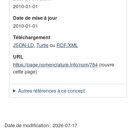
e
2010-01-01
n
Date de mise à jour
t
2010-01-01
Téléchargement
JSON-LD
,
Turtle
ou
RDF/XML
URL
https://page.nomenclature.info/nom/784
(rouvre
cette page)
Autres références à ce concept
"
Date de modification :
2026-07-17
D