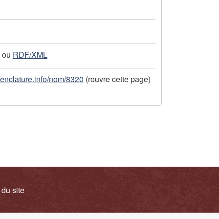
ou
RDF/XML
menclature.info/nom/8320
(rouvre cette page)
 du site