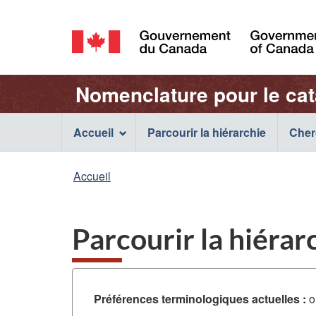
Sélection
de
/
la
Government
Nom
Nomenclature pour le ca
of
langue
Canada
de
Main
Accueil
Parcourir la hiérarchie
Cher
l'application
navigation
Vous
Accueil
Web
menu
êtes
ici
Parcourir la hiérar
:
Préférences terminologiques actuelles :
o