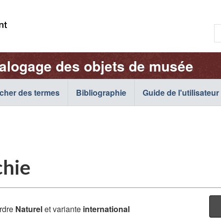
Passer
Passer
Passer
au
à
à
R
contenu
« À
la
p.
principal
propos
version
e
de
HTML
talogage des objets de musée
:
cette
simplifiée
c
application
o
cher des termes
Bibliographie
Web »
Guide de l'utilisateur
c
:
chie
rdre
Naturel
et variante
international