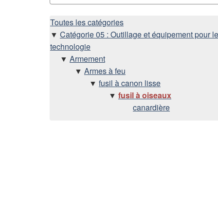
H
Toutes les catégories
Catégorie 05 : Outillage et équipement pour le
i
technologie
Armement
é
Armes à feu
fusil à canon lisse
r
fusil à oiseaux
canardière
a
r
c
h
i