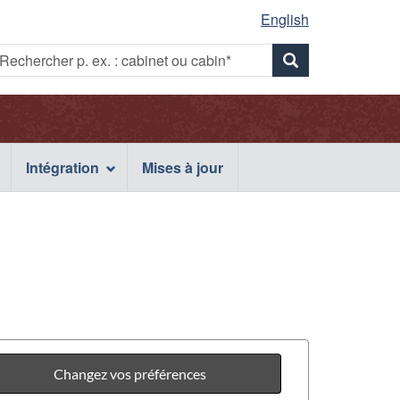
English
Rechercher
echercher
Rechercher
p.
x.
p.
ex.
:
abinet
ex.
cabinet
u
Intégration
Mises à jour
ou
abin*
cabin*
cabinet
ou
cabin*
Changez vos préférences