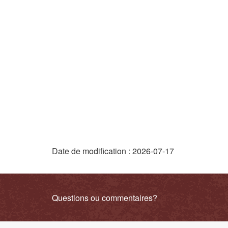
e
"
Date de modification :
2026-07-17
D
é
Liens
Questions ou commentaires?
t
connexes