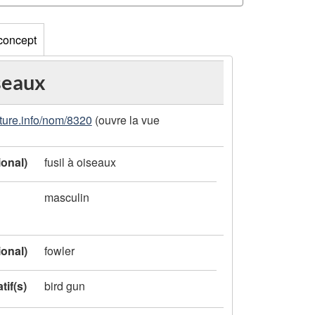
 concept
iseaux
ture.info/nom/8320
(ouvre la vue
ional)
fusil à oiseaux
masculin
ional)
fowler
tif(s)
bird gun