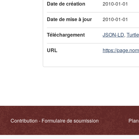
l
Date de création
2010-01-01
'
Date de mise à jour
2010-01-01
e
Téléchargement
JSON-LD
,
Turtle
n
r
URL
https://page.no
e
g
i
s
t
Contribution - Formulaire de soumission
Plan
r
e