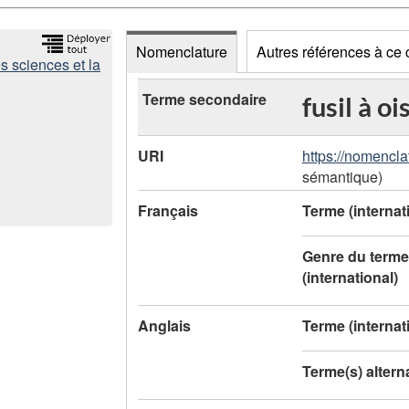
Nomenclature
Autres références à ce
s sciences et la
D
Terme secondaire
fusil à o
o
URI
https://nomencla
n
sémantique)
n
Français
Terme (internat
é
Genre du terme
e
(international)
s
Anglais
Terme (internat
d
Terme(s) alterna
e