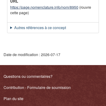
e
URL
https://page.nomenclature.info/nom/8950
(rouvre
m
cette page)
e
n
Autres références à ce concept
t
"
Date de modification :
2026-07-17
D
é
Liens
Questions ou commentaires?
t
connexes
Contribution - Formulaire de soumission
a
i
Plan du site