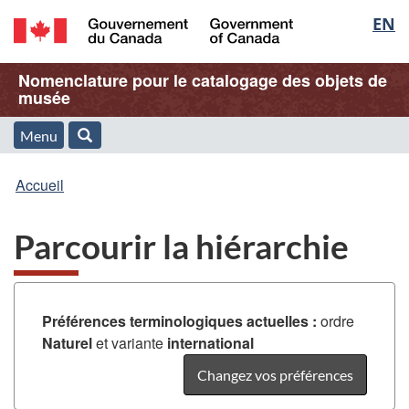
Sélec
EN
Passer
Passer
Passer
au
à
à
de
/
contenu
« À
la
Nom
Nomenclature pour le catalogage des objets de
Government
principal
propos
version
musée
la
of
de
HTML
de
Canada
cette
simplifiée
Menu
langu
Menu
Rechercher
application
l'application
Vous
Web »
et
Accueil
Web
êtes
recherche
Parcourir la hiérarchie
ici
:
Préférences terminologiques actuelles :
ordre
Naturel
et variante
international
Changez vos préférences