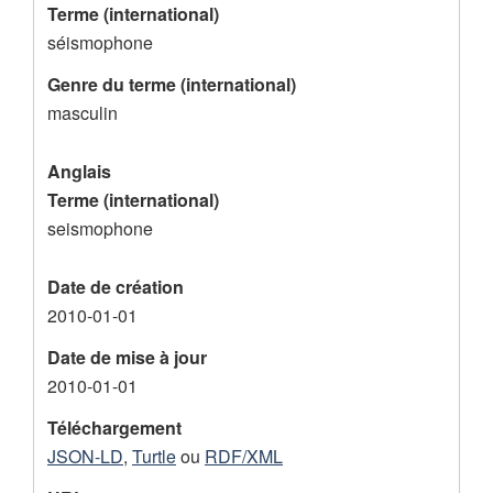
Terme (international)
s
séismophone
d
Genre du terme (international)
e
masculin
l
'
Anglais
e
Terme (international)
n
seismophone
r
Date de création
e
2010-01-01
g
Date de mise à jour
i
2010-01-01
s
t
Téléchargement
JSON-LD
,
Turtle
ou
RDF/XML
r