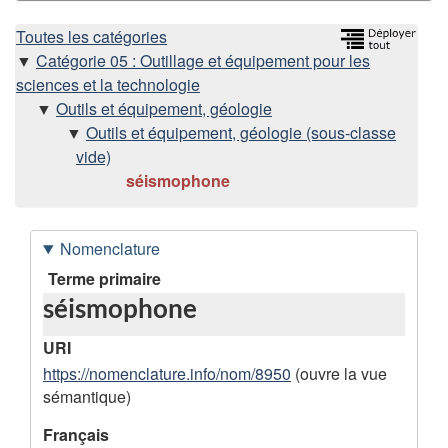
H
Toutes les catégories
Catégorie 05 : Outillage et équipement pour les
i
sciences et la technologie
Outils et équipement, géologie
é
Outils et équipement, géologie (sous-classe
vide)
r
séismophone
a
Nomenclature
r
D
Terme primaire
c
séismophone
o
h
n
URI
n
https://nomenclature.info/nom/8950
(ouvre la vue
i
sémantique)
é
e
e
Français