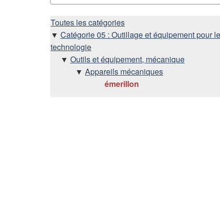
H
Toutes les catégories
Catégorie 05 : Outillage et équipement pour le
i
technologie
Outils et équipement, mécanique
é
Appareils mécaniques
émerillon
r
a
r
c
h
i