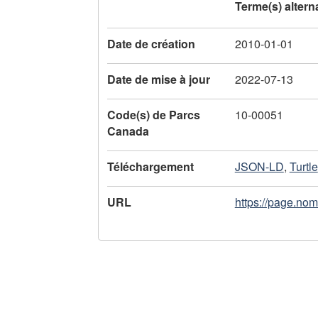
l
Terme(s) alterna
'
Date de création
2010-01-01
e
Date de mise à jour
2022-07-13
n
r
Code(s) de Parcs
10-00051
Canada
e
Téléchargement
JSON-LD
,
Turtle
g
i
URL
https://page.no
s
t
r
e