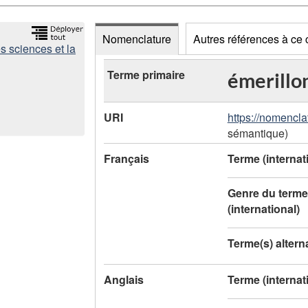
Nomenclature
Autres références à ce
s sciences et la
D
Terme primaire
émerillo
o
URI
https://nomencla
n
sémantique)
n
Français
Terme (internat
é
Genre du terme
e
(international)
s
Terme(s) alterna
d
Anglais
Terme (internat
e