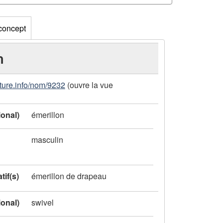
 concept
n
ture.info/nom/9232
(ouvre la vue
ional)
émerillon
masculin
tif(s)
émerillon de drapeau
ional)
swivel