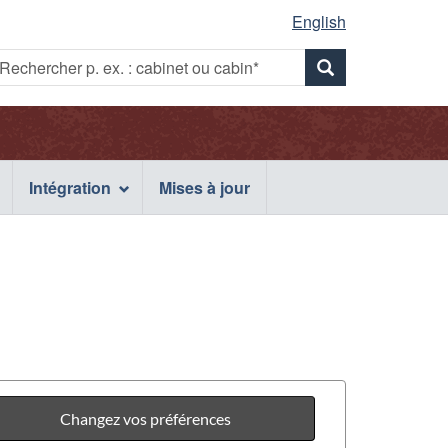
English
Rechercher
echercher
Rechercher
p.
x.
p.
ex.
:
abinet
ex.
cabinet
u
Intégration
Mises à jour
ou
abin*
cabin*
cabinet
ou
cabin*
Changez vos préférences