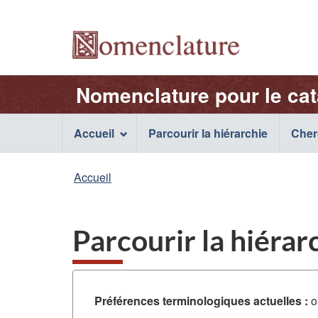
Sélection
de
/
la
Nom
Nomenclature
Nomenclature pour le ca
langue
de
Main
Accueil
Parcourir la hiérarchie
Cher
l'application
navigation
Vous
Accueil
Web
menu
êtes
ici
Parcourir la hiérar
:
Préférences terminologiques actuelles :
o