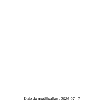
e
"
Date de modification :
2026-07-17
D