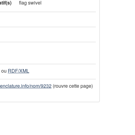
tif(s)
flag swivel
ou
RDF/XML
menclature.info/nom/9232
(rouvre cette page)