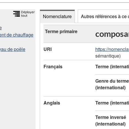
Nomenclature
Autres références à ce
e
D
Terme primaire
composan
ent de chauffage
o
URI
https://nomencla
yau de poêle
n
sémantique)
n
Français
Terme (internat
é
Genre du terme
e
(international)
s
Anglais
Terme (internat
d
Terme inversé
e
(international)