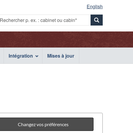
English
Rechercher
echercher
Rechercher
p.
x.
p.
ex.
:
abinet
ex.
cabinet
u
Intégration
Mises à jour
ou
abin*
cabin*
cabinet
ou
cabin*
Changez vos préférences