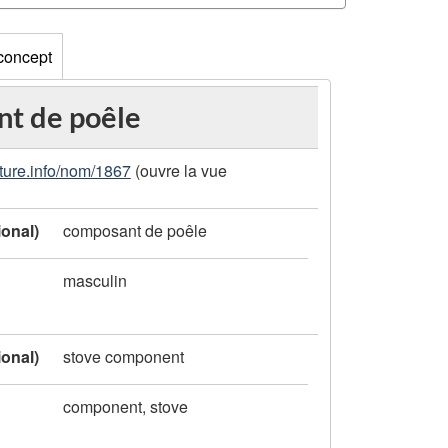
 concept
t de poêle
ture.info/nom/1867
(ouvre la vue
ional)
composant de poêle
masculin
ional)
stove component
component, stove