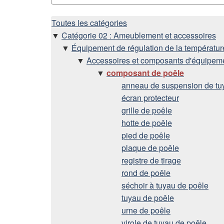
H
Toutes les catégories
Catégorie 02 : Ameublement et accessoires
i
Équipement de régulation de la températur
Accessoires et composants d'équipem
é
composant de poêle
anneau de suspension de tu
r
écran protecteur
grille de poêle
a
hotte de poêle
pied de poêle
r
plaque de poêle
registre de tirage
c
rond de poêle
séchoir à tuyau de poêle
h
tuyau de poêle
i
urne de poêle
virole de tuyau de poêle