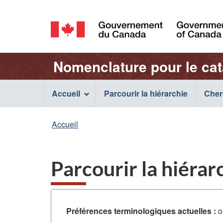
Sélection
de
/
la
Government
Nom
Nomenclature pour le ca
of
langue
Canada
de
Main
Accueil
Parcourir la hiérarchie
Cher
l'application
navigation
Vous
Accueil
Web
menu
êtes
ici
Parcourir la hiérar
:
Préférences terminologiques actuelles :
o