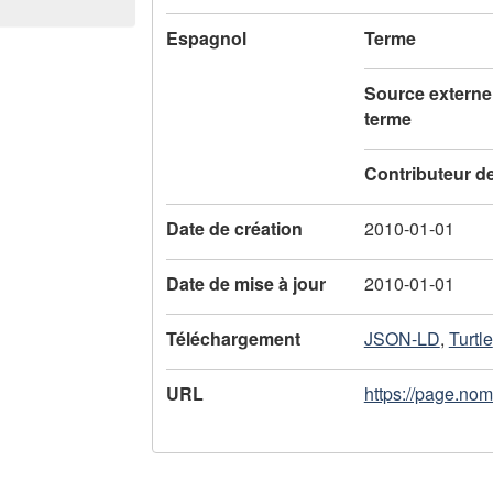
l
Espagnol
Terme
'
e
Source externe
terme
n
Contributeur d
r
e
Date de création
2010-01-01
g
Date de mise à jour
2010-01-01
i
Téléchargement
JSON-LD
,
Turtle
s
t
URL
https://page.no
r
e