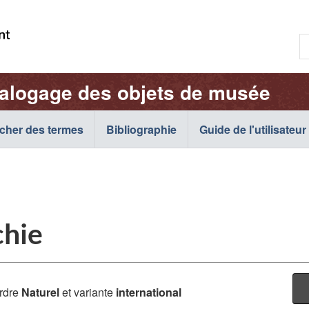
Passer
Passer
Passer
au
à
à
R
contenu
« À
la
p.
principal
propos
version
e
de
HTML
talogage des objets de musée
:
cette
simplifiée
c
application
o
cher des termes
Bibliographie
Web »
Guide de l'utilisateur
c
:
chie
rdre
Naturel
et variante
international