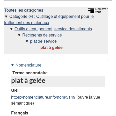
H
Toutes les catégories
Catégorie 04 : Outillage et équipement pour le
i
traitement des matériaux
Outils et équipement, service des aliments
é
Récipients de service
plat de service
r
plat à gelée
a
Nomenclature
r
D
Terme secondaire
c
plat à gelée
o
h
n
URI
n
https://nomenclature.info/nom/5149
(ouvre la vue
i
sémantique)
é
e
e
Français