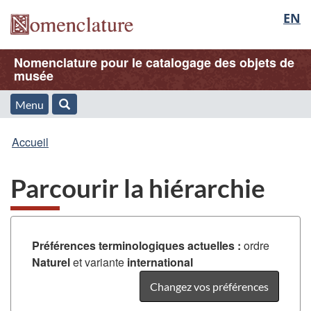
Sélec
EN
Passer
Passer
Passer
au
à
à
de
/
contenu
« À
la
Nom
Nomenclature pour le catalogage des objets de
Nomenclature
principal
propos
version
musée
la
de
HTML
de
cette
simplifiée
Menu
langu
Menu
Rechercher
application
l'application
Vous
Web »
et
Accueil
Web
êtes
recherche
Parcourir la hiérarchie
ici
:
Préférences terminologiques actuelles :
ordre
Naturel
et variante
international
Changez vos préférences