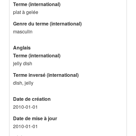
Terme (international)
s
plat à gelée
d
Genre du terme (international)
e
masculin
l
'
Anglais
e
Terme (international)
n
jelly dish
r
Terme inversé (international)
e
dish, jelly
g
Date de création
i
2010-01-01
s
t
Date de mise à jour
2010-01-01
r