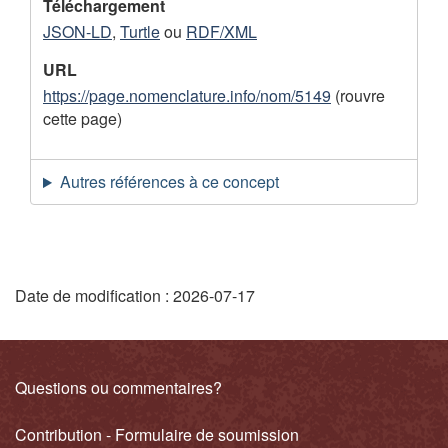
e
Téléchargement
JSON-LD
,
Turtle
ou
RDF/XML
m
e
URL
https://page.nomenclature.info/nom/5149
(rouvre
n
cette page)
t
Autres références à ce concept
"
Date de modification :
2026-07-17
D
é
Liens
Questions ou commentaires?
t
connexes
Contribution - Formulaire de soumission
a