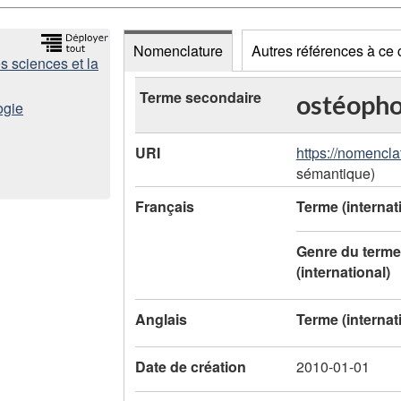
Nomenclature
Autres références à ce
s sciences et la
D
Terme secondaire
ostéoph
ogie
o
URI
https://nomencla
n
sémantique)
n
Français
Terme (internat
é
Genre du terme
e
(international)
s
Anglais
Terme (internat
d
Date de création
2010-01-01
e