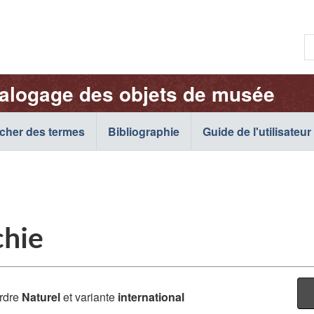
Passer
Passer
Passer
au
à
à
R
contenu
« À
la
p.
principal
propos
version
e
de
HTML
talogage des objets de musée
:
cette
simplifiée
c
application
o
cher des termes
Bibliographie
Web »
Guide de l'utilisateur
c
:
chie
rdre
Naturel
et variante
international