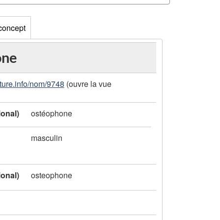
 concept
one
ture.info/nom/9748
(ouvre la vue
ional)
ostéophone
masculin
ional)
osteophone