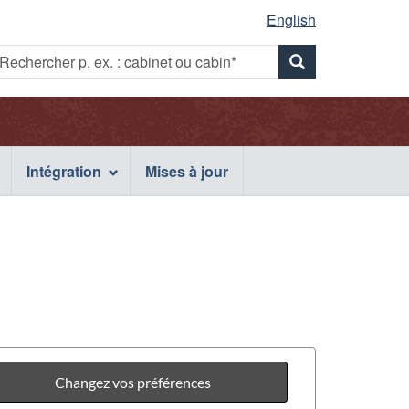
English
Rechercher
echercher
Rechercher
p.
x.
p.
ex.
:
abinet
ex.
cabinet
u
Intégration
Mises à jour
ou
abin*
cabin*
cabinet
ou
cabin*
Changez vos préférences