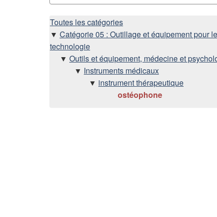
H
Toutes les catégories
Catégorie 05 : Outillage et équipement pour le
i
technologie
Outils et équipement, médecine et psychol
é
Instruments médicaux
instrument thérapeutique
r
ostéophone
a
r
c
h
i